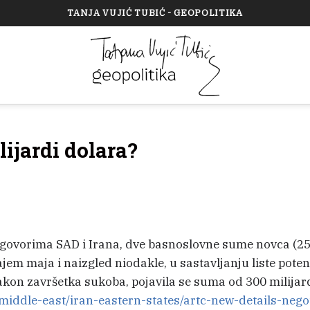
TANJA VUJIĆ TUBIĆ - GEOPOLITIKA
ijardi dolara?
egovorima SAD i Irana, dve basnoslovne sume novca (2
jem maja i naizgled niodakle, u sastavljanju liste poten
nakon završetka sukoba, pojavila se suma od 300 milijar
middle-east/iran-eastern-states/artc-new-details-nego