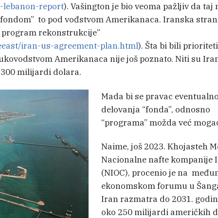
n-lebanon-report
). Vašington je bio veoma pažljiv da taj
fondom” to pod vođstvom Amerikanaca. Iranska stran
“ program rekonstrukcije”
eeast/iran-us-agreement-plan.html
). Šta bi bili prioriteti
kovodstvom Amerikanaca nije još poznato. Niti su Iranc
300 milijardi dolara.
Mada bi se pravac eventualn
delovanja “fonda”, odnosno
“programa” možda već mogao 
Naime, još 2023. Khojasteh Me
Nacionalne nafte kompanije 
(NIOC), procenio je na međ
ekonomskom forumu u Šanga
Iran razmatra do 2031. godin
oko 250 milijardi američkih 