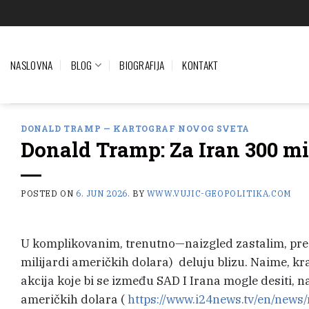
Preskoči
na
sadržaj
NASLOVNA
BLOG
BIOGRAFIJA
KONTAKT
DONALD TRAMP — KARTOGRAF NOVOG SVETA
Donald Tramp: Za Iran 300 mil
POSTED ON
6. JUN 2026.
BY
WWW.VUJIC-GEOPOLITIKA.COM
U komplikovanim, trenutno—naizgled zastalim, pr
milijardi američkih dolara) deluju blizu. Naime, kra
akcija koje bi se između SAD I Irana mogle desiti, 
američkih dolara (
https://www.i24news.tv/en/news/