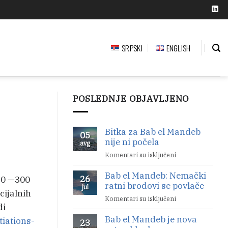
SRPSKI
ENGLISH
POSLEDNJE OBJAVLJENO
Bitka za Bab el Mandeb
05
nije ni počela
avg
Komentari su isključeni
na
Bitka
Bab el Mandeb: Nemački
za
26
50 —300
ratni brodovi se povlače
Bab
jul
cijalnih
el
Komentari su isključeni
na
Mandeb
di
Bab
nije
Bab el Mandeb je nova
el
tiations-
23
ni
Mandeb: