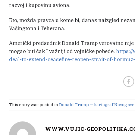
razvoj i kupovinu aviona.
Eto, možda pravca u kome bi, danas naizgled nezami
Vašingtona i Teherana.
Američki predsednik Donald Tramp verovatno nije 
mogao biti čak I važniji od vojničke pobede.
https:/
deal-to-extend-ceasefire-reopen-strait-of-hormuz
This entry was posted in
Donald Tramp — kartograf Novog sve
WWW.VUJIC-GEOPOLITIKA.