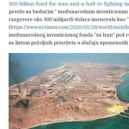
300-billion-fund-for-iran-and-a-halt-to-fighting-i
poveže sa budućim “ međunarodnim investicionim 
razgovore oko 300 milijardi dolara imenovala kao 
(
https://www.nytimes.com/2026/05/28/world/middl
međunarodnog investicionog fonda “za Iran” pod ru
sa listom poželjnih prioriteta u slučaju spomenutih 