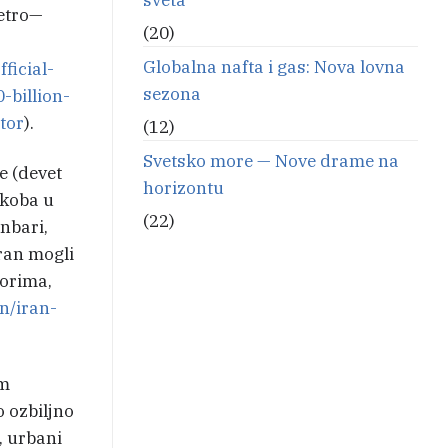
petro—
(20)
Globalna nafta i gas: Nova lovna
ficial-
sezona
-billion-
tor
).
(12)
Svetsko more — Nove drame na
e (devet
horizontu
ukoba u
(22)
nbari,
Iran mogli
vorima,
n/iran-
im
 ozbiljno
, urbani