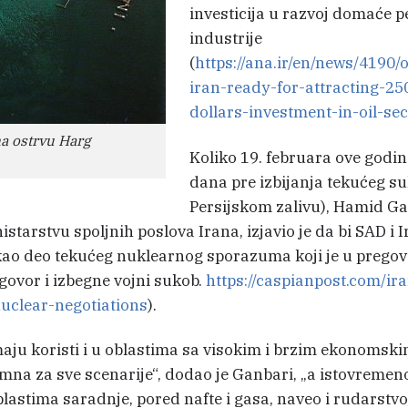
investicija u razvoj domaće 
industrije
(
https://ana.ir/en/news/4190/of
iran-ready-for-attracting-250
dollars-investment-in-oil-sec
na ostrvu Harg
Koliko 19. februara ove godin
dana pre izbijanja tekućeg s
Persijskom zalivu), Hamid Ga
arstvu spoljnih poslova Irana, izjavio je da bi SAD i 
e kao deo tekućeg nuklearnog sporazuma koji je u prego
govor i izbegne vojni sukob.
https://caspianpost.com/ira
uclear-negotiations
).
aju koristi i u oblastima sa visokim i brzim ekonomsk
mna za sve scenarije“, dodao je Ganbari, „a istovremeno
lastima saradnje, pored nafte i gasa, naveo i rudarstvo