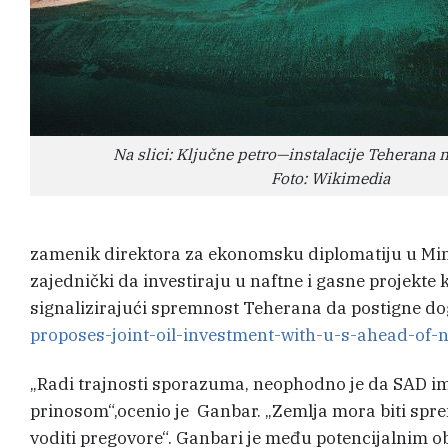
Na slici: Ključne petro—instalacije Teherana 
Foto: Wikimedia
zamenik direktora za ekonomsku diplomatiju u Minist
zajednički da investiraju u naftne i gasne projekt
signalizirajući spremnost Teherana da postigne do
proposes-joint-oil-investment-with-u-s-ahead-of-n
„Radi trajnosti sporazuma, neophodno je da SAD im
prinosom“,ocenio je Ganbar. „Zemlja mora biti spre
voditi pregovore“. Ganbari je među potencijalnim ob