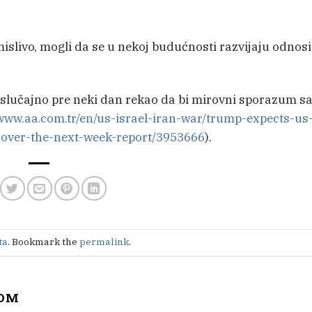
slivo, mogli da se u nekoj budućnosti razvijaju odnosi
slučajno pre neki dan rekao da bi mirovni sporazum s
/www.aa.com.tr/en/us-israel-iran-war/trump-expects-us
-over-the-next-week-report/3953666
).
ta
. Bookmark the
permalink
.
COM