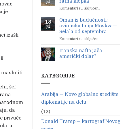
ratna klopka
jul
počela
 novac
Nemački
Komentari su isključeni
na
a je
ratni
Bab
brodovi
Oman iz budućnosti:
el
18
se
avionska linija Moskva—
Mandeb
jul
povlače
Selala od septembra
je
i izašli
nova
Komentari su isključeni
na
ratna
Oman
klopka
Iranska nafta jača
iz
02
američki dolar?
budućnosti:
og
jul
avionska
Nema
linija
komentara
na
naslutiti.
Moskva
KATEGORIJE
Iranska
—
nafta
Selala
jača
hr, šef
američki
od
dolar?
Arabija — Novo globalno središte
Irana
septembra
diplomatije na delu
unarodnom
ju, da
(12)
e privuče
Donald Tramp — kartograf Novog
dolara
sveta