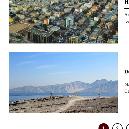
H
A
vo
D
Ma
Or
1
2