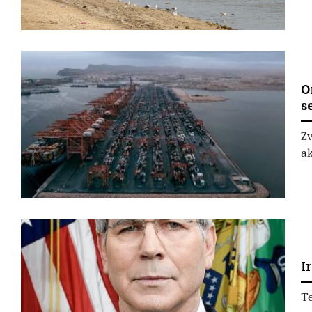
O
s
Zv
ak
I
Te