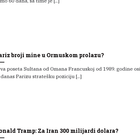
mo 60 dana, sa time je [...]
ariz broji mine u Ormuskom prolazu?
rva poseta Sultana od Omana Francuskoj od 1989. godine os
 danas Parizu stratešku poziciju [...]
onald Tramp: Za Iran 300 milijardi dolara?