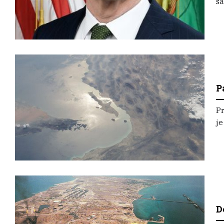
sa
P
P
je
D