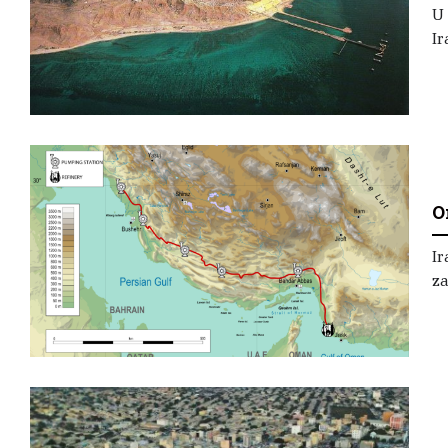
U
Ir
O
Ir
za