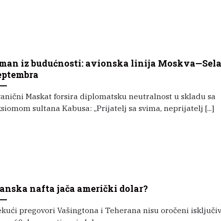
man iz budućnosti: avionska linija Moskva—Sela
eptembra
anični Maskat forsira diplomatsku neutralnost u skladu sa
siomom sultana Kabusa: „Prijatelj sa svima, neprijatelj [...]
ranska nafta jača američki dolar?
kući pregovori Vašingtona i Teherana nisu oročeni isključi