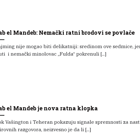
ab el Mandeb: Nemački ratni brodovi se povlače
jming nije mogao biti delikatniji: sredinom ove sedmice, j
ti i nemački minolovac „Fulda“ pokrenuli [...]
ab el Mandeb je nova ratna klopka
ok Vašington i Teheran pokazuju signale spremnosti za nas
rovnih razgovora, neizvesno je da li [...]