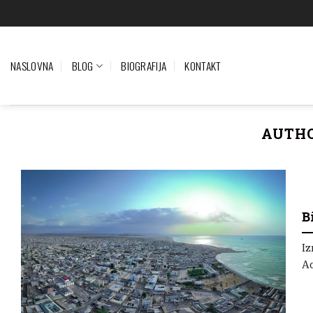
Preskoči
na
sadržaj
NASLOVNA
BLOG
BIOGRAFIJA
KONTAKT
AUTHO
B
Iz
Ad