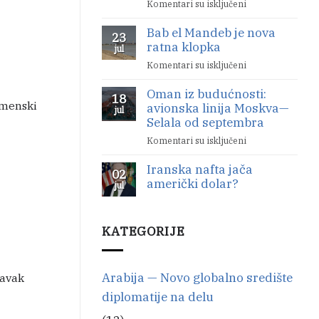
Komentari su isključeni
na
Mandeb
Bab
nije
Bab el Mandeb je nova
el
23
ni
ratna klopka
Mandeb:
jul
počela
Nemački
Komentari su isključeni
na
ratni
Bab
brodovi
Oman iz budućnosti:
el
18
se
emenski
avionska linija Moskva—
Mandeb
jul
povlače
Selala od septembra
je
nova
Komentari su isključeni
na
ratna
Oman
klopka
Iranska nafta jača
iz
02
američki dolar?
budućnosti:
jul
avionska
Nema
linija
komentara
na
Moskva
KATEGORIJE
Iranska
—
nafta
Selala
jača
američki
od
dolar?
Arabija — Novo globalno središte
septembra
tavak
diplomatije na delu