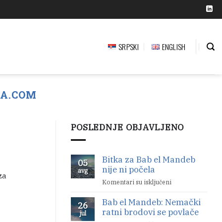
SRPSKI
ENGLISH
KA.COM
POSLEDNJE OBJAVLJENO
Bitka za Bab el Mandeb
05
nije ni počela
avg
za
Komentari su isključeni
na
Bitka
Bab el Mandeb: Nemački
za
26
ratni brodovi se povlače
Bab
jul
el