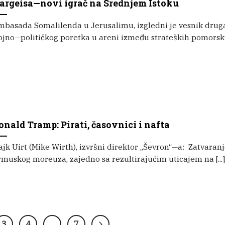
argeisa—novi igrač na Srednjem Istoku
mbasada Somalilenda u Jerusalimu, izgledni je vesnik drug
jno—političkog poretka u areni između strateških pomorskih 
onald Tramp: Pirati, časovnici i nafta
jk Uirt (Mike Wirth), izvršni direktor „Ševron“—a: Zatvaran
muskog moreuza, zajedno sa rezultirajućim uticajem na [...
3
4
…
7