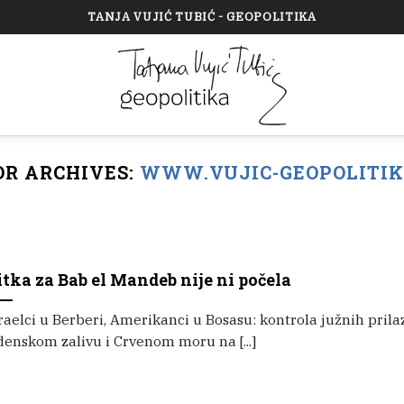
TANJA VUJIĆ TUBIĆ - GEOPOLITIKA
R ARCHIVES:
WWW.VUJIC-GEOPOLITI
itka za Bab el Mandeb nije ni počela
raelci u Berberi, Amerikanci u Bosasu: kontrola južnih prila
enskom zalivu i Crvenom moru na [...]