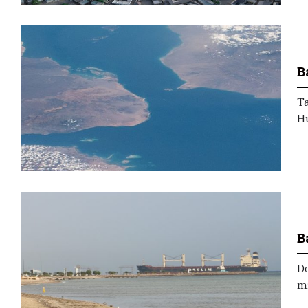
B
Ta
Hu
B
D
mi