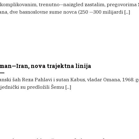
 komplikovanim, trenutno—naizgled zastalim, pregovorima 
ana, dve basnoslovne sume novca (250 —300 milijardi [...]
man—Iran, nova trajektna linija
anski šah Reza Pahlavi i sutan Kabus, vladar Omana, 1968. 
jednički su predložili Šemu [...]