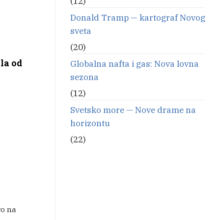
(12)
Donald Tramp — kartograf Novog
sveta
(20)
la od
Globalna nafta i gas: Nova lovna
sezona
(12)
Svetsko more — Nove drame na
horizontu
(22)
vo na