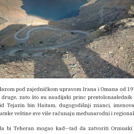
rolazom pod zajedničkom upravom Irana i Omana od 19
a druge, zato što su saudijski princ prestolonasledn
id Tejazin bin Haitam, dugogodišnji znanci, imenov
atske veštine sve više računaju međunarodni i regionaln
da bi Teheran mogao kad—tad da zatvoriti Ormuski 