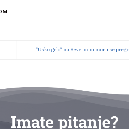
COM
“Usko grlo” na Severnom moru se preg
Imate pitanje?