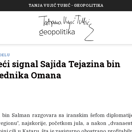
TANJA VUJIĆ TUBIĆ - GEOPOLITIKA
DELU
ći signal Sajida Tejazina bin
slednika Omana
M
 bin Salman razgovara sa iranskim šefom diplomati
regionu“, najskorije, početkom jula, a nakon „dvanae
jni cilj u Kataru, šta je zasigurno obostrano profitabi