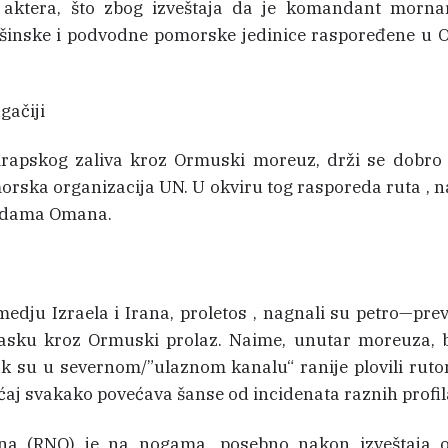
h aktera, što zbog izveštaja da je komandant morna
ršinske i podvodne pomorske jedinice raspoređene 
gačiji
 Arapskog zaliva kroz Ormuski moreuz, drži se dobro
rska organizacija UN. U okviru tog rasporeda ruta , 
 vodama Omana.
edju Izraela i Irana, proletos , nagnali su petro—pre
zlasku kroz Ormuski prolaz. Naime, unutar moreuza, 
su u severnom/”ulaznom kanalu“ ranije plovili ruto
ćaj svakako povećava šanse od incidenata raznih profil
a (RNO) je na nogama, posebno nakon izveštaja o