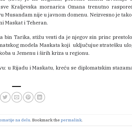
 sve Kraljevska mornarica Omana trenutno raspoređ
rvu Musandam nije u javnom domenu. Neizvesno je takođ
i Maskat i Teheran.
n Tarika, stižu vesti da je njegov sin princ prestol
lomatskog modela Maskata koji uključujue stratešku u
koba u Jemenu i širih kriza u regionu.
u: u Rijadu i Maskatu, kreću se diplomatskim stazama
lomatije na delu
. Bookmark the
permalink
.