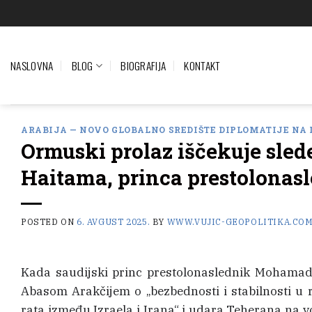
Preskoči
na
sadržaj
NASLOVNA
BLOG
BIOGRAFIJA
KONTAKT
ARABIJA — NOVO GLOBALNO SREDIŠTE DIPLOMATIJE NA 
Ormuski prolaz iščekuje slede
Haitama, princa prestolona
POSTED ON
6. AVGUST 2025.
BY
WWW.VUJIC-GEOPOLITIKA.CO
Kada saudijski princ prestolonaslednik Mohamad
Abasom Arakčijem o „bezbednosti i stabilnosti u 
rata između Izraela i Irana“ i udara Teherana na vo