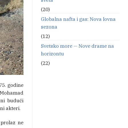
(20)
Globalna nafta i gas: Nova lovna
sezona
(12)
Svetsko more — Nove drame na
horizontu
(22)
75. godine
ik Mohamad
ani budući
i akteri.
prolaz ne