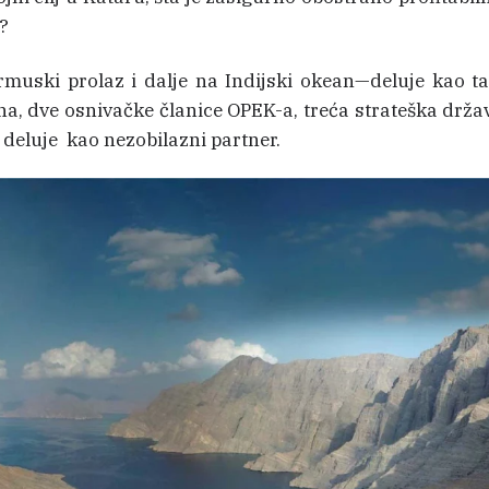
?
rmuski prolaz i dalje na Indijski okean—deluje kao t
rana, dve osnivačke članice OPEK-a, treća strateška drž
deluje kao nezobilazni partner.