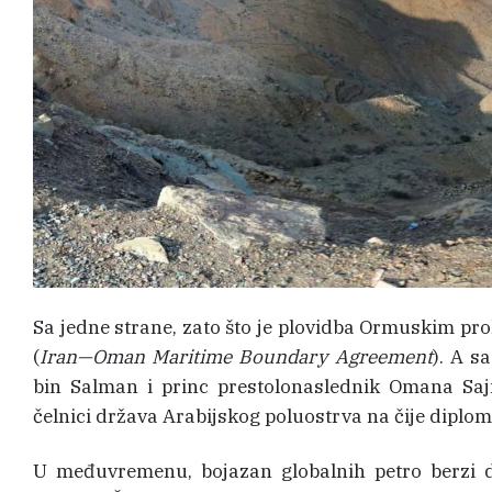
Sa jedne strane, zato što je plovidba Ormuskim p
(
Iran—Oman Maritime Boundary Agreement
). A s
bin Salman i princ prestolonaslednik Omana Saj
čelnici država Arabijskog poluostrva na čije diplom
U međuvremenu, bojazan globalnih petro berzi 