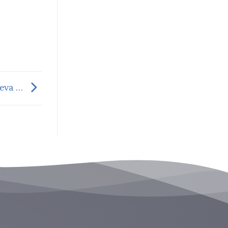
reva …