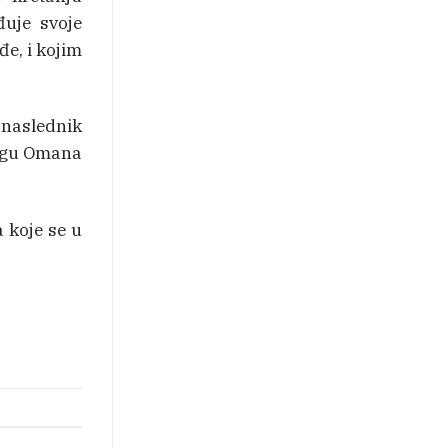
uje svoje
e, i kojim
onaslednik
logu Omana
 koje se u