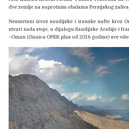
dve zemlje na suprotnim obalama Persijskog zaliva
Nesmetani izvoz saudijske i iranske nafte kroz O
stvari sada stoje, u dijalogu Saudijske Arabije i I
–Oman (članica OPEK plus od 2016 godine) sve više 