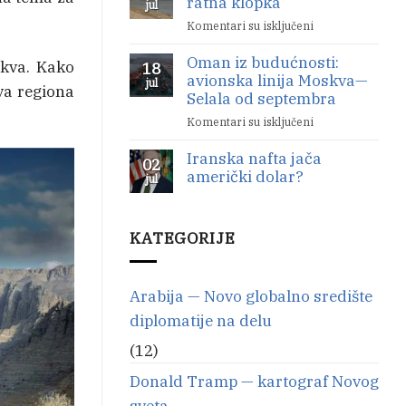
ratna klopka
jul
počela
Nemački
Komentari su isključeni
na
ratni
Bab
brodovi
Oman iz budućnosti:
el
akva. Kako
18
se
avionska linija Moskva—
Mandeb
jul
povlače
ava regiona
Selala od septembra
je
nova
Komentari su isključeni
na
ratna
Oman
klopka
Iranska nafta jača
iz
02
američki dolar?
budućnosti:
jul
avionska
Nema
linija
komentara
na
Moskva
KATEGORIJE
Iranska
—
nafta
Selala
jača
američki
od
dolar?
Arabija — Novo globalno središte
septembra
diplomatije na delu
(12)
Donald Tramp — kartograf Novog
sveta