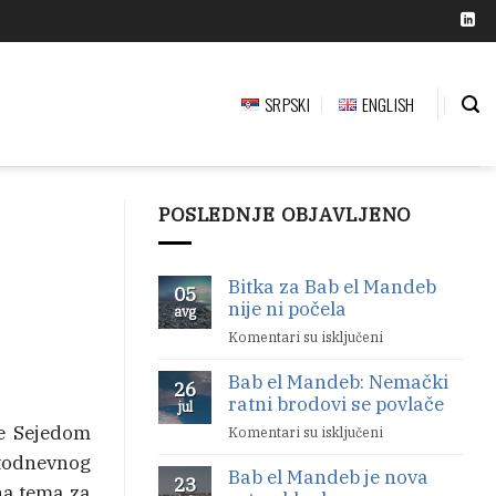
SRPSKI
ENGLISH
POSLEDNJE OBJAVLJENO
Bitka za Bab el Mandeb
05
nije ni počela
avg
Komentari su isključeni
na
Bitka
Bab el Mandeb: Nemački
za
26
ratni brodovi se povlače
Bab
jul
el
je Sejedom
Komentari su isključeni
na
Mandeb
Bab
stodnevnog
nije
Bab el Mandeb je nova
el
23
ni
lna tema za
Mandeb: