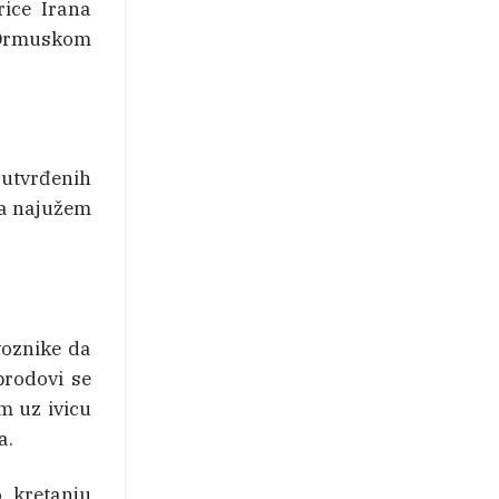
rice Irana
u Ormuskom
 utvrđenih
na najužem
voznike da
brodovi se
m uz ivicu
a.
 kretanju