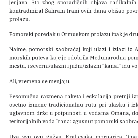
jenjava. Što zbog sporadičnih objava radikalni
kontradmiral Šahram Irani ovih dana obišao pov
prolazu.
Pomorski poredak u Ormuskom prolazu ipak je dru
Naime, pomorski saobraćaj koji ulazi i izlazi iz
morskih puteva koje je odobrila Međunarodna pomo
mestu, i severni/ulazni i južni/izlazni “kanal” idu
Ali, vremena se menjaju.
Besomučna razmena raketa i eskalacija pretnji izm
osetno izmene tradicionalnu rutu pri ulasku i i
uglavnom drže u potpunosti u vodama Omana, dok 
teritorijalnih voda Irana: zgusnut pomorski saobra
Uza svu ovu gužvu, Kraljevska mornarica Oman